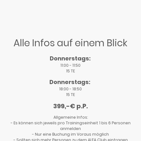
Alle Infos auf einem Blick
Donnerstags:
11:00 - 11:50
15 TE
Donnerstags:
18:00 - 18:50
15 TE
399,-€ p.P.
Allgemeine Infos:
- Es können sich jeweils pro Trainingseinheit 1 bis 6 Personen
anmelden
- Nur eine Buchung im Voraus möglich
- Sollten sich mehr Personen zu dem ALFA Club eintragen