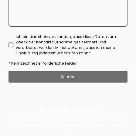
Ich bin damit einverstanden, dass diese Daten zum
Zweck der Kontaktaufnahme gespeichert und
verarbeitet werden. Mir ist bekannt, dass ich meine
Einwilligung jederzeit widerrufen kann.*
* Kennzeichnet erforderliche Felder
Senden
Änderungsvorbehalt:
Die Golf Academy ALFA behält sich vor, bei allen
Trainingseinheiten das Programm und die Inhalte zu
ändern.