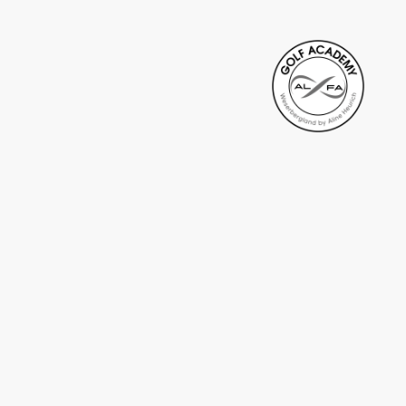
Golf Club Weserbergland
Weißenfeld 2
37647 Polle