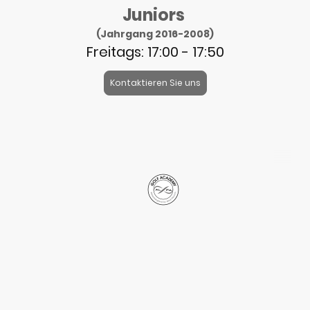
Juniors
(Jahrgang 2016-2008)
Freitags: 17:00 - 17:50
Kontaktieren Sie uns
Aline Heurich
Golf Club Weserbergland
+49 171 186 4261
Weißenfeld 2
info@alfagolf8.com
37647 Polle