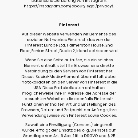
Datenschutzerklärung von Instagram:
https://instagram.com/about/legal/privacy/.
Pinterest
Auf dieser Website verwenden wir Elemente des
sozialen Netzwerkes Pinterest, das von der
Pinterest Europe Ltd., Palmerston House, 2nd
Floor, Fenian Street, Dublin 2, Irland betrieben wird.
Wenn Sie eine Seite aufrufen, die ein solches
Element enthält, stellt Ihr Browser eine direkte
Verbindung zu den Servern von Pinterest her.
Dieses Social-Media-Element übermittelt dabei
Protokolldaten an den Server von Pinterest in die
USA. Diese Protokolldaten enthalten
möglicherweise Ihre IP-Adresse, die Adresse der
besuchten Websites, die ebenfalls Pinterest-
Funktionen enthalten, Art und Einstellungen des
Browsers, Datum und Zeitpunkt der Anfrage, Ihre
Verwendungsweise von Pinterest sowie Cookies.
Soweit eine Einwilligung (Consent) eingeholt
wurde, erfolgt der Einsatz des o. g. Dienstes auf
Grundlage von Art. 6 Abs. 1 lit. a DSGVO und § 25