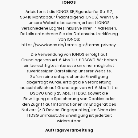
IONOS
Anbieter ist die IONOS SE, Elgendorfer Str. 57,
56410 Montabaur (nachfolgend IONOS). Wenn Sie
unsere Website besuchen, erfasst IONOS
verschiedene Logfiles inklusive Ihrer IP-Adressen.
Details entnehmen Sie der Datenschutzerklärung
von IONOS:
https://www.ionos.de/terms-gtc/terms-privacy.
Die Verwendung von IONOS erfolgt auf
Grundlage von Art. 6 Abs. 1 lit. f DSGVO. Wir haben
ein berechtigtes Interesse an einer möglichst
zuverlässigen Darstellung unserer Website.
Sofern eine entsprechende Einwilligung
abgefragt wurde, erfolgt die Verarbeitung
ausschließlich auf Grundlage von Art. 6 Abs. 1 lit. a
DSGVO und § 25 Abs. 1 TTDSG, soweit die
Einwilligung die Speicherung von Cookies oder
den Zugriff auf Informationen im Endgerät des
Nutzers (z. B. Device-Fingerprinting) im Sinne des
TTDSG umfasst. Die Einwilligung ist jederzeit
widerrufbar.
Auftragsverarbeitung